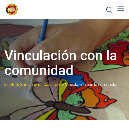
Skip
to
content
Vinculación con la
comunidad
>
Instituto San José de Calasanz
Vinculación con la comunidad