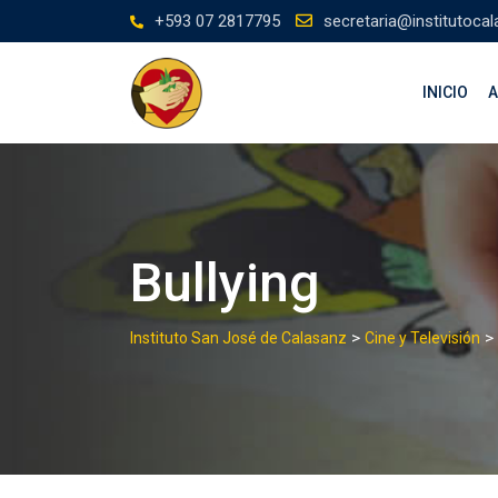
Skip
+593 07 2817795
secretaria@institutocal
to
content
INICIO
A
Bullying
>
>
Instituto San José de Calasanz
Cine y Televisión