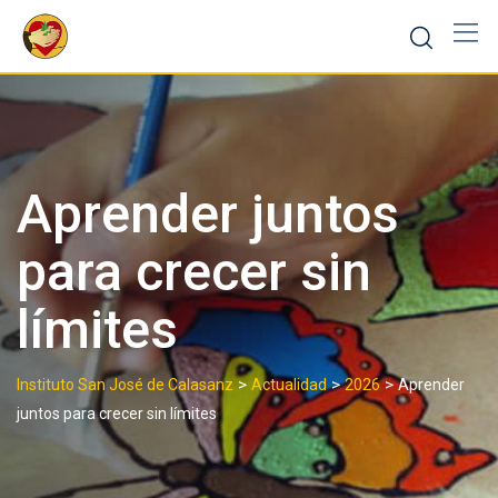
Skip
to
content
Aprender juntos
para crecer sin
límites
>
>
>
Instituto San José de Calasanz
Actualidad
2026
Aprender
juntos para crecer sin límites