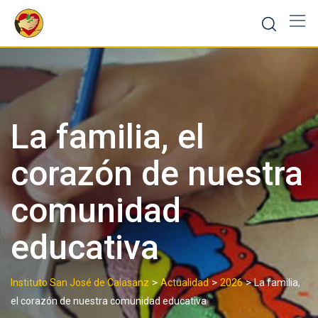
Skip
to
content
La familia, el
corazón de nuestra
comunidad
educativa
>
>
>
Instituto San José de Calasanz
Actualidad
2026
La familia,
el corazón de nuestra comunidad educativa