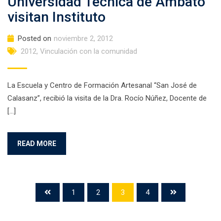
Universidad Técnica de Ambato
visitan Instituto
Posted on
noviembre 2, 2012
2012
,
Vinculación con la comunidad
La Escuela y Centro de Formación Artesanal “San José de
Calasanz”, recibió la visita de la Dra. Rocío Núñez, Docente de
[…]
READ MORE
1
2
3
4