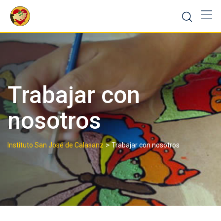
Skip
to
content
Trabajar con
nosotros
>
Instituto San José de Calasanz
Trabajar con nosotros