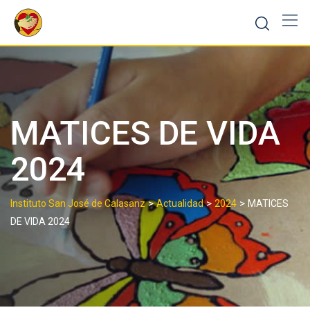
Skip
to
content
MATICES DE VIDA
2024
>
>
>
Instituto San José de Calasanz
Actualidad
2024
MATICES
DE VIDA 2024