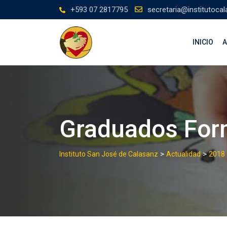
Skip
+593 07 2817795
secretaria@institutocal
to
content
INICIO
A
Graduados For
>
>
Instituto San José de Calasanz
Actualidad
2018